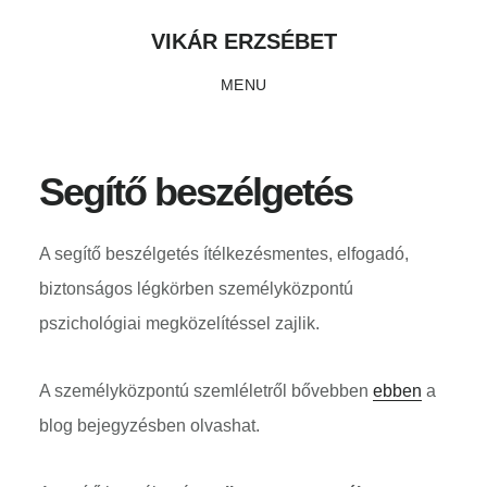
Skip
Ugrás
Ugrás
VIKÁR ERZSÉBET
to
az
a
MENU
main
elsődleges
lábléchez
content
oldalsávhoz
Segítő beszélgetés
A segítő beszélgetés ítélkezésmentes, elfogadó,
biztonságos légkörben személyközpontú
pszichológiai megközelítéssel zajlik.
A személyközpontú szemléletről bővebben
ebben
a
blog bejegyzésben olvashat.