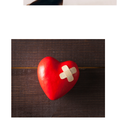
Elsődleges
oldalsáv