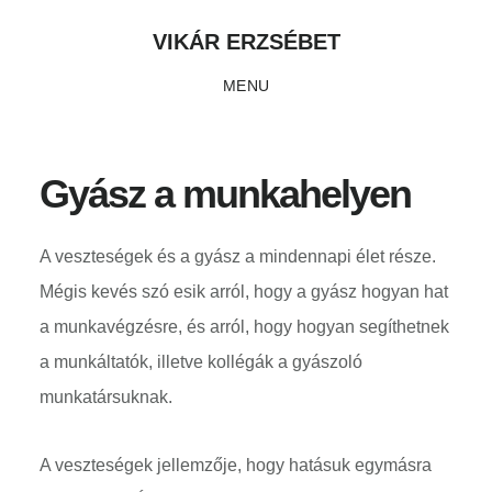
Skip
Ugrás
Ugrás
VIKÁR ERZSÉBET
to
az
a
MENU
main
elsődleges
lábléchez
content
oldalsávhoz
Gyász a munkahelyen
A veszteségek és a gyász a mindennapi élet része.
Mégis kevés szó esik arról, hogy a gyász hogyan hat
a munkavégzésre, és arról, hogy hogyan segíthetnek
a munkáltatók, illetve kollégák a gyászoló
munkatársuknak.
A veszteségek jellemzője, hogy hatásuk egymásra