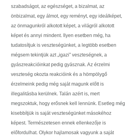
szabadságot, az egészséget, a bizalmat, az
önbizalmat, egy álmot, egy reményt, egy ideálképet,
az önmagunkról alkotott képet, a világról alkotott
képet és annyi mindent. Ilyen esetben még, ha
tudatosítjuk is veszteségünket, a legtöbb esetben
mégsem tekintjük azt „igazi” veszteségnek, a
gyászreakcióinkat pedig gyásznak. Az érzelmi
veszteség okozta reakcióink és a hömpölygő
érzelmeink pedig még saját magunk előtt is
illegalitásba kerülnek. Talán azért is, mert
megszoktuk, hogy erősnek kell lennünk. Esetleg még
kisebbítjük is saját veszteségünket másokéhoz
képest. Természetesen ennek ellenkezője is
előfordulhat. Olykor hajlamosak vagyunk a saját