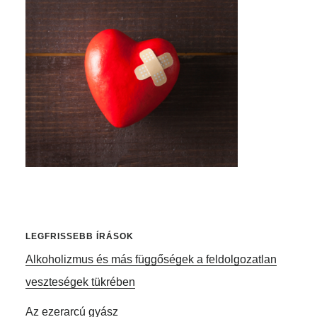
Elsődleges
oldalsáv
LEGFRISSEBB ÍRÁSOK
Alkoholizmus és más függőségek a feldolgozatlan
veszteségek tükrében
Az ezerarcú gyász