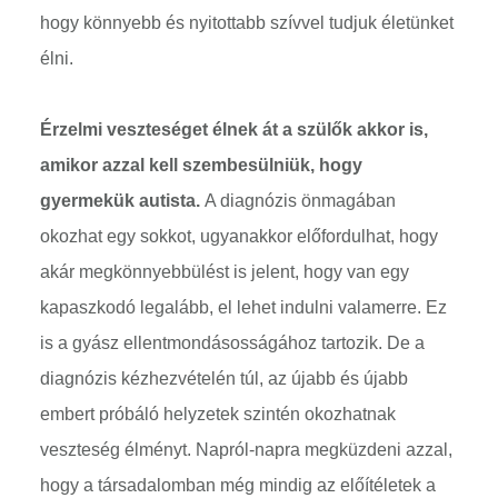
hogy könnyebb és nyitottabb szívvel tudjuk életünket
élni.
Érzelmi veszteséget élnek át a szülők akkor is,
amikor azzal kell szembesülniük, hogy
gyermekük autista.
A diagnózis önmagában
okozhat egy sokkot, ugyanakkor előfordulhat, hogy
akár megkönnyebbülést is jelent, hogy van egy
kapaszkodó legalább, el lehet indulni valamerre. Ez
is a gyász ellentmondásosságához tartozik. De a
diagnózis kézhezvételén túl, az újabb és újabb
embert próbáló helyzetek szintén okozhatnak
veszteség élményt. Napról-napra megküzdeni azzal,
hogy a társadalomban még mindig az előítéletek a