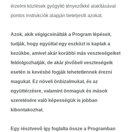
érzelmi közlések gyógyító tényezőkké alakításával
pontos instrukciók alapján beteljesíti azokat.
Azok, akik végigcsinálták a Program lépéseit,
tudják, hogy
egyúttal egy eszközt is kaptak a
kezükbe, amivel akár korábbi más veszteségeiket
feldolgozhatják, de akár jövőbeli veszteségeik
esetén is kevésbé fogják tehetetlennek érezni
magukat. Ez növeli önbizalmukat, és az
együttérzésre, valamint önmaguk és mások
szeretésére való képességük is jobban
kibontakozhat.
Egy résztvevő így foglalta össze a Programban