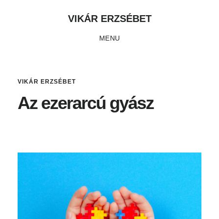
Skip
Ugrás
Ugrás
VIKÁR ERZSÉBET
to
az
a
MENU
main
elsődleges
lábléchez
content
oldalsávhoz
VIKÁR ERZSÉBET
Az ezerarcú gyász