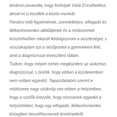
tanárom javasolta, hogy forduljak Vikár Erzsébethez,
akivel el is kezdtük a közös munkát.
Pendzsi értő figyelmének, szeretetteljes, elfogadó és
ítélkezésmentes attitűdjének és a módszernek
köszönhetően sikerült feldolgoznom a veszteséget, s
visszakaptam azt a nézőpontot a gyermekem felé,
amit a diagnózissal elveszíteni láttam.
Tudom, hogy milyen nehéz megküzdeni az autizmus
diagnózissal, s örülök, hogy ebben a küzdelemben
nem voltam egyedül. Tapasztalatom szerint a
módszerre nagy szükség van ebben a helyzetben,
hogy a szülők érezzék, hogy nincsenek egyedül a
helyzetükkel, hogy egy elfogadó, ítélkezésmentes
közegben beszélhessenek érzelmeikről,