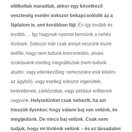
eltitkoltak maradtak, akkor egy következő
veszteség esetén sokszor bekapcsolódik az a
fájdalom is, ami korábban fájt.
És így tovább és
tovább … Így hagynak nyomot bennünk a nehéz
érzések. Sokszor már csak annyit veszünk észre
belőle, hogy nem tudunk koncentrálni, alvási
szokásaink esetleg megváltoztak (nem tudunk
aludni, vagy ellenkezőleg: nehezünkre esik kikelni
az ágyból), vagy esetleg sokszor ingerültek,
kedvetlenek, zárkózottak, vagy például erőtlenek
vagyunk.
Helyzetünket csak nehezíti, ha azt
hisszük ilyenkor, hogy valami baj van velünk, és
megijedünk. De nincs baj velünk. Csak nem
tudjuk, hogy mi történik velünk – és ez társadalmi