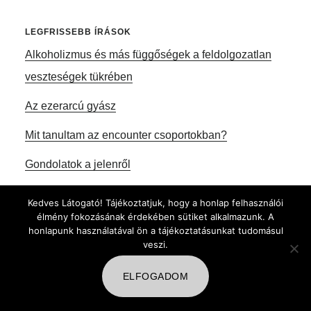
LEGFRISSEBB ÍRÁSOK
Alkoholizmus és más függőségek a feldolgozatlan
veszteségek tükrében
Az ezerarcú gyász
Mit tanultam az encounter csoportokban?
Gondolatok a jelenről
Online segítség a gyászban
Kedves Látogató! Tájékoztatjuk, hogy a honlap felhasználói
élmény fokozásának érdekében sütiket alkalmazunk. A
honlapunk használatával ön a tájékoztatásunkat tudomásul
veszi.
Footer
KAPCSOLAT
ELFOGADOM
E-mailen várom jelentkezését