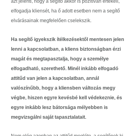
azt jelenti, hogy a segítő akkor is pozitívan értékeli,
elfogadja kliensét, ha ő adott esetben nem a segítő
elvárásainak megfelelően cselekszik.
Ha segítő igyekszik ítélkezésektől mentesen jelen
lenni a kapcsolatban, a kliens biztonságban érzi
magát és megtapasztalja, hogy a személye
elfogadható, szerethető. Minél inkább elfogadó
attitűd van jelen a kapcsolatban, annál
valószínűbb, hogy a kliensben változás megy
végbe, hiszen egyre kevésbé kell védekeznie, és
egyre inkább lesz bátorsága mélyebben is
megvizsgálni saját tapasztalatait.
Nem elég azonban az attitűd megléte, a segítőnek ki