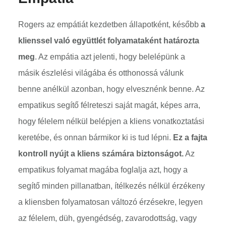
Rogers az empátiát kezdetben állapotként, később
a
klienssel való együttlét folyamataként határozta
meg
. Az empátia azt jelenti, hogy belelépünk a
másik észlelési világába és otthonossá válunk
benne anélkül azonban, hogy elvesznénk benne. Az
empatikus segítő félreteszi saját magát, képes arra,
hogy félelem nélkül belépjen a kliens vonatkoztatási
keretébe, és onnan bármikor ki is tud lépni.
Ez a fajta
kontroll nyújt a kliens számára biztonságot.
Az
empatikus folyamat magába foglalja azt, hogy a
segítő minden pillanatban, ítélkezés nélkül érzékeny
a kliensben folyamatosan változó érzésekre, legyen
az félelem, düh, gyengédség, zavarodottság, vagy