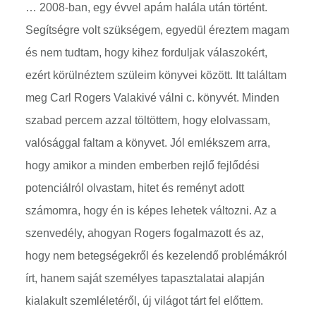
… 2008-ban, egy évvel apám halála után történt.
Segítségre volt szükségem, egyedül éreztem magam
és nem tudtam, hogy kihez forduljak válaszokért,
ezért körülnéztem szüleim könyvei között. Itt találtam
meg Carl Rogers Valakivé válni c. könyvét. Minden
szabad percem azzal töltöttem, hogy elolvassam,
valósággal faltam a könyvet. Jól emlékszem arra,
hogy amikor a minden emberben rejlő fejlődési
potenciálról olvastam, hitet és reményt adott
számomra, hogy én is képes lehetek változni. Az a
szenvedély, ahogyan Rogers fogalmazott és az,
hogy nem betegségekről és kezelendő problémákról
írt, hanem saját személyes tapasztalatai alapján
kialakult szemléletéről, új világot tárt fel előttem.