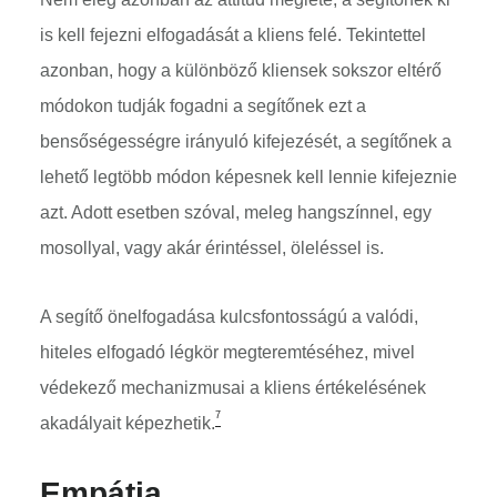
is kell fejezni elfogadását a kliens felé. Tekintettel
azonban, hogy a különböző kliensek sokszor eltérő
módokon tudják fogadni a segítőnek ezt a
bensőségességre irányuló kifejezését, a segítőnek a
lehető legtöbb módon képesnek kell lennie kifejeznie
azt. Adott esetben szóval, meleg hangszínnel, egy
mosollyal, vagy akár érintéssel, öleléssel is.
A segítő önelfogadása kulcsfontosságú a valódi,
hiteles elfogadó légkör megteremtéséhez, mivel
védekező mechanizmusai a kliens értékelésének
7
akadályait képezhetik.
Empátia