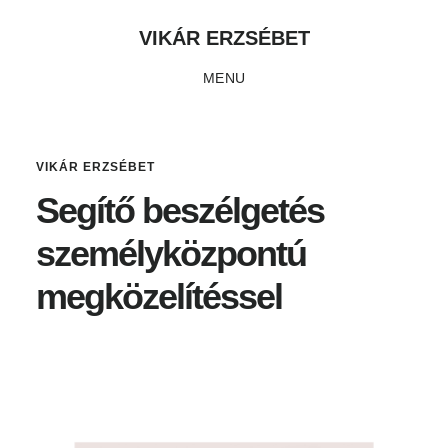
Skip
Ugrás
Ugrás
VIKÁR ERZSÉBET
to
az
a
MENU
main
elsődleges
lábléchez
content
oldalsávhoz
VIKÁR ERZSÉBET
Segítő beszélgetés
személyközpontú
megközelítéssel