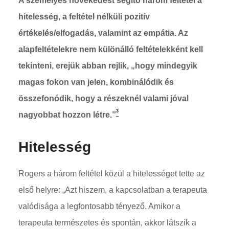
A személyes növekedést segítő három feltétel a
hitelesség, a feltétel nélküli pozitív
értékelés/elfogadás, valamint az empátia. Az
alapfeltételekre nem különálló feltételekként kell
tekinteni, erejük abban rejlik, „hogy mindegyik
magas fokon van jelen, kombinálódik és
összefonódik, hogy a részeknél valami jóval
3
nagyobbat hozzon létre.”
Hitelesség
Rogers a három feltétel közül a hitelességet tette az
első helyre: „Azt hiszem, a kapcsolatban a terapeuta
valódisága a legfontosabb tényező. Amikor a
terapeuta természetes és spontán, akkor látszik a