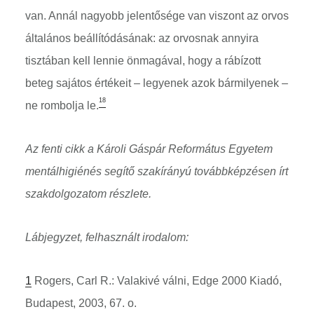
van. Annál nagyobb jelentősége van viszont az orvos
általános beállítódásának: az orvosnak annyira
tisztában kell lennie önmagával, hogy a rábízott
beteg sajátos értékeit – legyenek azok bármilyenek –
18
ne rombolja le.
Az fenti cikk a Károli Gáspár Református Egyetem
mentálhigiénés segítő szakírányú továbbképzésen írt
szakdolgozatom részlete.
Lábjegyzet, felhasznált irodalom:
1
Rogers, Carl R.: Valakivé válni, Edge 2000 Kiadó,
Budapest, 2003, 67. o.