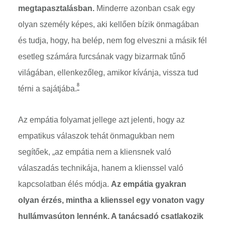
megtapasztalásban.
Minderre azonban csak egy
olyan személy képes, aki kellően bízik önmagában
és tudja, hogy, ha belép, nem fog elveszni a másik fél
esetleg számára furcsának vagy bizarrnak tűnő
világában, ellenkezőleg, amikor kívánja, vissza tud
8
térni a sajátjába.
Az empátia folyamat jellege azt jelenti, hogy az
empatikus válaszok tehát önmagukban nem
segítőek, „az empátia nem a kliensnek való
válaszadás technikája, hanem a klienssel való
kapcsolatban élés módja.
Az empátia gyakran
olyan érzés, mintha a klienssel egy vonaton vagy
hullámvasúton lennénk. A tanácsadó csatlakozik