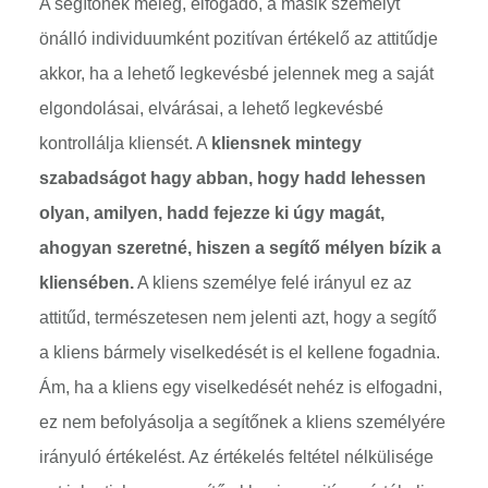
A segítőnek meleg, elfogadó, a másik személyt
önálló individuumként pozitívan értékelő az attitűdje
akkor, ha a lehető legkevésbé jelennek meg a saját
elgondolásai, elvárásai, a lehető legkevésbé
kontrollálja kliensét. A
kliensnek mintegy
szabadságot hagy abban, hogy hadd lehessen
olyan, amilyen, hadd fejezze ki úgy magát,
ahogyan szeretné, hiszen a segítő mélyen bízik a
kliensében.
A kliens személye felé irányul ez az
attitűd, természetesen nem jelenti azt, hogy a segítő
a kliens bármely viselkedését is el kellene fogadnia.
Ám, ha a kliens egy viselkedését nehéz is elfogadni,
ez nem befolyásolja a segítőnek a kliens személyére
irányuló értékelést. Az értékelés feltétel nélkülisége