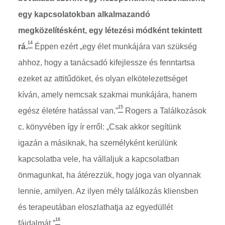
egy kapcsolatokban alkalmazandó
megközelítésként, egy létezési módként tekintett
14
rá.
Éppen ezért „egy élet munkájára van szükség
ahhoz, hogy a tanácsadó kifejlessze és fenntartsa
ezeket az attitűdöket, és olyan elkötelezettséget
kíván, amely nemcsak szakmai munkájára, hanem
15
egész életére hatással van.”
Rogers a Találkozások
c. könyvében így ír erről: „Csak akkor segítünk
igazán a másiknak, ha személyként kerülünk
kapcsolatba vele, ha vállaljuk a kapcsolatban
önmagunkat, ha átérezzük, hogy joga van olyannak
lennie, amilyen. Az ilyen mély találkozás kliensben
és terapeutában eloszlathatja az egyedüllét
16
fájdalmát.”