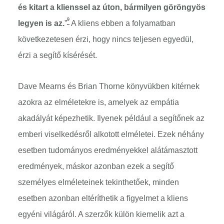
és kitart a klienssel az úton, bármilyen göröngyös
9
legyen is az.
”
A kliens ebben a folyamatban
következetesen érzi, hogy nincs teljesen egyedül,
érzi a segítő kísérését.
Dave Mearns és Brian Thorne könyvükben kitérnek
azokra az elméletekre is, amelyek az empátia
akadályát képezhetik. Ilyenek például a segítőnek az
emberi viselkedésről alkotott elméletei. Ezek néhány
esetben tudományos eredményekkel alátámasztott
eredmények, máskor azonban ezek a segítő
személyes elméleteinek tekinthetőek, minden
esetben azonban eltéríthetik a figyelmet a kliens
egyéni világáról. A szerzők külön kiemelik azt a