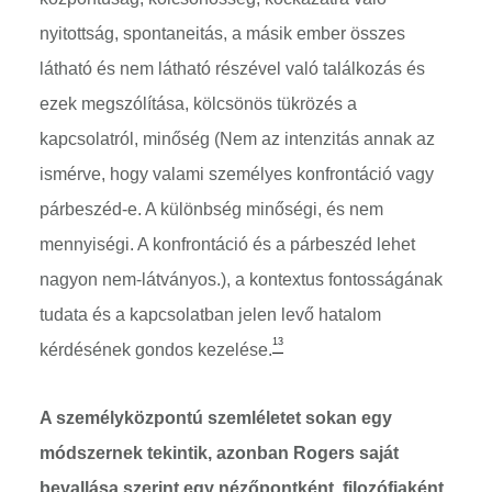
nyitottság, spontaneitás, a másik ember összes
látható és nem látható részével való találkozás és
ezek megszólítása, kölcsönös tükrözés a
kapcsolatról, minőség (Nem az intenzitás annak az
ismérve, hogy valami személyes konfrontáció vagy
párbeszéd-e. A különbség minőségi, és nem
mennyiségi. A konfrontáció és a párbeszéd lehet
nagyon nem-látványos.), a kontextus fontosságának
tudata és a kapcsolatban jelen levő hatalom
13
kérdésének gondos kezelése.
A személyközpontú szemléletet sokan egy
módszernek tekintik, azonban Rogers saját
bevallása szerint egy nézőpontként, filozófiaként,