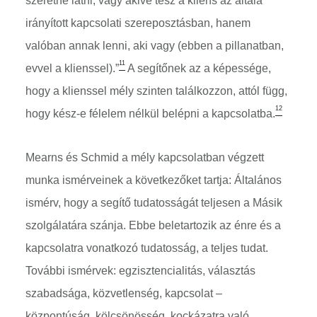
szeretne látni, vagy akivé tesz a kliens az általa
irányított kapcsolati szereposztásban, hanem
valóban annak lenni, aki vagy (ebben a pillanatban,
11
evvel a klienssel).”
A segítőnek az a képessége,
hogy a klienssel mély szinten találkozzon, attól függ,
12
hogy kész-e félelem nélkül belépni a kapcsolatba.
Mearns és Schmid a mély kapcsolatban végzett
munka ismérveinek a következőket tartja: Általános
ismérv, hogy a segítő tudatosságát teljesen a Másik
szolgálatára szánja. Ebbe beletartozik az énre és a
kapcsolatra vonatkozó tudatosság, a teljes tudat.
További ismérvek: egzisztencialitás, választás
szabadsága, közvetlenség, kapcsolat –
központúság, kölcsönösség, kockázatra való