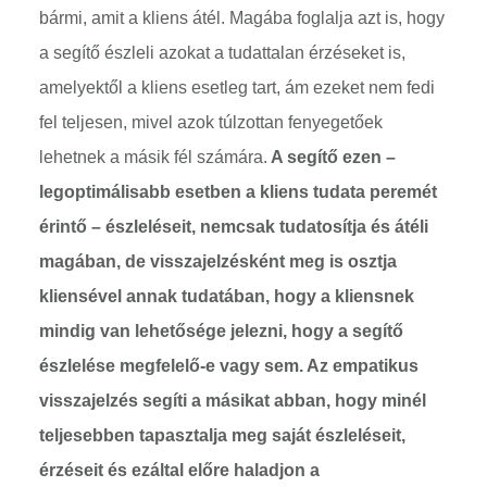
bármi, amit a kliens átél. Magába foglalja azt is, hogy
a segítő észleli azokat a tudattalan érzéseket is,
amelyektől a kliens esetleg tart, ám ezeket nem fedi
fel teljesen, mivel azok túlzottan fenyegetőek
lehetnek a másik fél számára.
A segítő ezen –
legoptimálisabb esetben a kliens tudata peremét
érintő – észleléseit, nemcsak tudatosítja és átéli
magában, de visszajelzésként meg is osztja
kliensével annak tudatában, hogy a kliensnek
mindig van lehetősége jelezni, hogy a segítő
észlelése megfelelő-e vagy sem. Az empatikus
visszajelzés segíti a másikat abban, hogy minél
teljesebben tapasztalja meg saját észleléseit,
érzéseit és ezáltal előre haladjon a