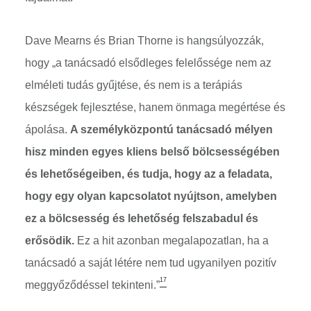
Dave Mearns és Brian Thorne is hangsúlyozzák,
hogy „a tanácsadó elsődleges felelőssége nem az
elméleti tudás gyűjtése, és nem is a terápiás
készségek fejlesztése, hanem önmaga megértése és
ápolása.
A személyközpontú tanácsadó mélyen
hisz minden egyes kliens belső bölcsességében
és lehetőségeiben, és tudja, hogy az a feladata,
hogy egy olyan kapcsolatot nyújtson, amelyben
ez a bölcsesség és lehetőség felszabadul és
erősödik.
Ez a hit azonban megalapozatlan, ha a
tanácsadó a saját létére nem tud ugyanilyen pozitív
17
meggyőződéssel tekinteni.”