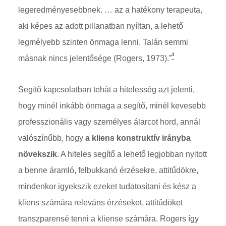
legeredményesebbnek. … az a hatékony terapeuta,
aki képes az adott pillanatban nyíltan, a lehető
legmélyebb szinten önmaga lenni. Talán semmi
4
másnak nincs jelentősége (Rogers, 1973).”
Segítő kapcsolatban tehát a hitelesség azt jelenti,
hogy minél inkább önmaga a segítő, minél kevesebb
professzionális vagy személyes álarcot hord, annál
valószínűbb, hogy
a kliens konstruktív irányba
növekszik
. A hiteles segítő a lehető legjobban nyitott
a benne áramló, felbukkanó érzésekre, attitűdökre,
mindenkor igyekszik ezeket tudatosítani és kész a
kliens számára releváns érzéseket, attitűdöket
transzparensé tenni a kliense számára. Rogers így