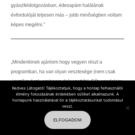
gyászfeldolgozásban, édesapám halálának
évfordulóját teljesen más – jobb minőségben voltam
képes megélni.”
„Mindenkinek ajánlom hogy vegyen részt a
programban, ha van olyan vesztesége (nem csak
„igazi” gyász), amit nem dolgozott fel. Sőt, gondolom
Kedves Látogató! Tájékoztatjuk, hogy a honlap felhasználói
alapból kötelezővé kellene tenni – mert kinek nincs
élmény fokozásának érdekében sütiket alkalmazunk. A
honlapunk használatával ön a tájékoztatásunkat tudomásul
ilyen? Pendzsi nagy szakértelemmel és empátival
veszi.
segitett, hogy rájöjjek olyan érzelmeimre, amelyekről
nem is tudtam, hogy léteznek. Jobban érzem magam,
ELFOGADOM
megkönnyebbülve. Teljesen felér, ha nem