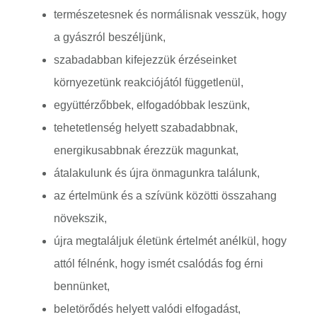
természetesnek és normálisnak vesszük, hogy
a gyászról beszéljünk,
szabadabban kifejezzük érzéseinket
környezetünk reakciójától függetlenül,
együttérzőbbek, elfogadóbbak leszünk,
tehetetlenség helyett szabadabbnak,
energikusabbnak érezzük magunkat,
átalakulunk és újra önmagunkra találunk,
az értelmünk és a szívünk közötti összahang
növekszik,
újra megtaláljuk életünk értelmét anélkül, hogy
attól félnénk, hogy ismét csalódás fog érni
bennünket,
beletörődés helyett valódi elfogadást,