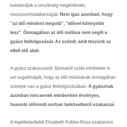
tudatosítják a veszteség megtörténtét,
visszavonhatatlanságát.
Nem igaz azonban, hogy
“az idő mindent megold”, “idővel könnyebb
lesz”
.
Önmagában az idő múlása nem segíti a
gyász feldolgozását.
Az számít, amit teszünk az
eltelt idő alatt.
A gyász szakaszairól, fázisairól szóló elméletek is
azt sugallhatják, hogy az idő múlásának önmagában
szerepe van a gyász feldolgozásában.
A gyásznak
azonban nincsenek mindenkire érvényes,
hasonló időrendi sorban bekövetkező szakaszai.
A legelterjedtebb Elisabeth Kübler-Ross szakaszos