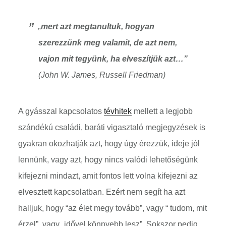
„
mert azt megtanultuk, hogyan
szerezzünk meg valamit, de azt nem,
vajon mit tegyünk, ha elveszítjük azt…”
(John W. James, Russell Friedman)
A gyásszal kapcsolatos
tévhitek
mellett a legjobb
szándékú családi, baráti vigasztaló megjegyzések is
gyakran okozhatják azt, hogy úgy érezzük, ideje jól
lennünk, vagy azt, hogy nincs valódi lehetőségünk
kifejezni mindazt, amit fontos lett volna kifejezni az
elvesztett kapcsolatban. Ezért nem segít ha azt
halljuk, hogy “az élet megy tovább”, vagy “ tudom, mit
érzel”, vagy „idővel könnyebb lesz”. Sokszor pedig