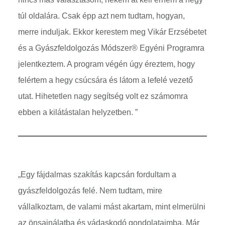
túl oldalára. Csak épp azt nem tudtam, hogyan,
merre induljak. Ekkor kerestem meg Vikár Erzsébetet
és a Gyászfeldolgozás Módszer® Egyéni Programra
jelentkeztem. A program végén úgy éreztem, hogy
felértem a hegy csúcsára és látom a lefelé vezető
utat. Hihetetlen nagy segítség volt ez számomra
ebben a kilátástalan helyzetben. ”
„Egy fájdalmas szakítás kapcsán fordultam a
gyászfeldolgozás felé. Nem tudtam, mire
vállalkoztam, de valami mást akartam, mint elmerülni
az önsajnálatba és vádaskodó gondolataimba. Már