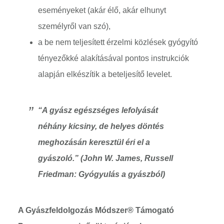
eseményeket (akár élő, akár elhunyt
személyről van szó),
a be nem teljesített érzelmi közlések gyógyító
tényezőkké alakításával pontos instrukciók
alapján elkészítik a beteljesítő levelet.
“A gyász egészséges lefolyását
néhány kicsiny, de helyes döntés
meghozásán keresztül éri el a
gyászoló.” (John W. James, Russell
Friedman: Gyógyulás a gyászból)
A Gyászfeldolgozás Módszer® Támogató