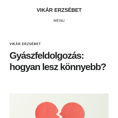
Skip
Ugrás
Ugrás
VIKÁR ERZSÉBET
to
az
a
MENU
main
elsődleges
lábléchez
content
oldalsávhoz
VIKÁR ERZSÉBET
Gyászfeldolgozás:
hogyan lesz könnyebb?