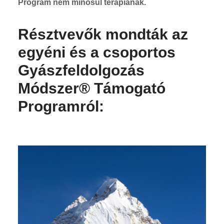
Program nem minősül terápiának.
Résztvevők mondták az
egyéni és a csoportos
Gyászfeldolgozás
Módszer
®
Támogató
Progra
mról: