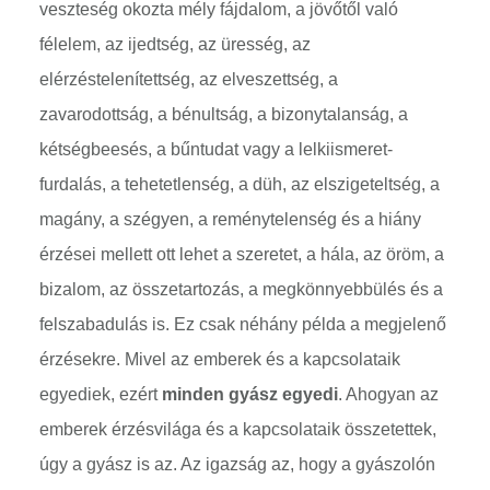
veszteség okozta mély fájdalom, a jövőtől való
félelem, az ijedtség, az üresség, az
elérzéstelenítettség, az elveszettség, a
zavarodottság, a bénultság, a bizonytalanság, a
kétségbeesés, a bűntudat vagy a lelkiismeret-
furdalás, a tehetetlenség, a düh, az elszigeteltség, a
magány, a szégyen, a reménytelenség és a hiány
érzései mellett ott lehet a szeretet, a hála, az öröm, a
bizalom, az összetartozás, a megkönnyebbülés és a
felszabadulás is. Ez csak néhány példa a megjelenő
érzésekre. Mivel az emberek és a kapcsolataik
egyediek, ezért
minden gyász egyedi
. Ahogyan az
emberek érzésvilága és a kapcsolataik összetettek,
úgy a gyász is az. Az igazság az, hogy a gyászolón