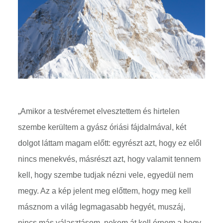
„Amikor a testvéremet elvesztettem és hirtelen
szembe kerültem a gyász óriási fájdalmával, két
dolgot láttam magam előtt: egyrészt azt, hogy ez elől
nincs menekvés, másrészt azt, hogy valamit tennem
kell, hogy szembe tudjak nézni vele, egyedül nem
megy. Az a kép jelent meg előttem, hogy meg kell
másznom a világ legmagasabb hegyét, muszáj,
nincs más választásom, nekem át kell érnem a hegy