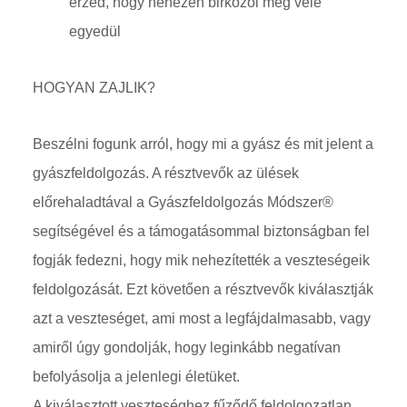
érzed, hogy nehezen birkózol meg vele
egyedül
HOGYAN ZAJLIK?
Beszélni fogunk arról, hogy mi a gyász és mit jelent a
gyászfeldolgozás. A résztvevők az ülések
előrehaladtával a Gyászfeldolgozás Módszer®
segítségével és a támogatásommal biztonságban fel
fogják fedezni, hogy mik nehezítették a veszteségeik
feldolgozását. Ezt követően a résztvevők kiválasztják
azt a veszteséget, ami most a legfájdalmasabb, vagy
amiről úgy gondolják, hogy leginkább negatívan
befolyásolja a jelenlegi életüket.
A kiválasztott veszteséghez fűződő feldolgozatlan