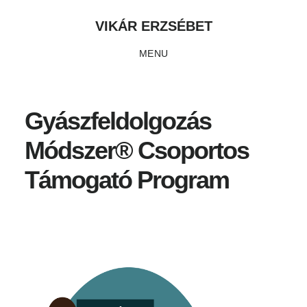
Skip
Ugrás
Ugrás
VIKÁR ERZSÉBET
to
az
a
MENU
main
elsődleges
lábléchez
content
oldalsávhoz
Gyászfeldolgozás
Módszer® Csoportos
Támogató Program