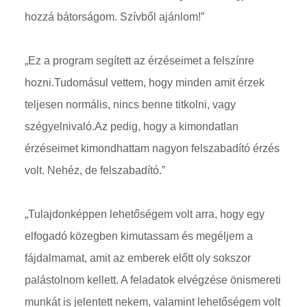
hozzá bátorságom. Szívből ajánlom!”
„Ez a program segített az érzéseimet a felszínre
hozni.Tudomásul vettem, hogy minden amit érzek
teljesen normális, nincs benne titkolni, vagy
szégyelnivaló.Az pedig, hogy a kimondatlan
érzéseimet kimondhattam nagyon felszabadító érzés
volt. Nehéz, de felszabadító.”
„Tulajdonképpen lehetőségem volt arra, hogy egy
elfogadó közegben kimutassam és megéljem a
fájdalmamat, amit az emberek előtt oly sokszor
palástolnom kellett. A feladatok elvégzése önismereti
munkát is jelentett nekem, valamint lehetőségem volt