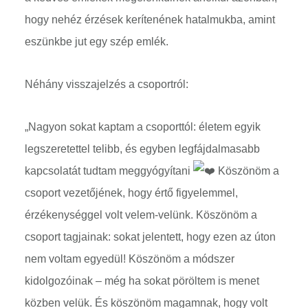
hogy nehéz érzések kerítenének hatalmukba, amint
eszünkbe jut egy szép emlék.
Néhány visszajelzés a csoportról:
„Nagyon sokat kaptam a csoporttól: életem egyik
legszeretettel telibb, és egyben legfájdalmasabb
kapcsolatát tudtam meggyógyítani
Köszönöm a
csoport vezetőjének, hogy értő figyelemmel,
érzékenységgel volt velem-velünk. Köszönöm a
csoport tagjainak: sokat jelentett, hogy ezen az úton
nem voltam egyedül! Köszönöm a módszer
kidolgozóinak – még ha sokat pöröltem is menet
közben velük. És köszönöm magamnak, hogy volt