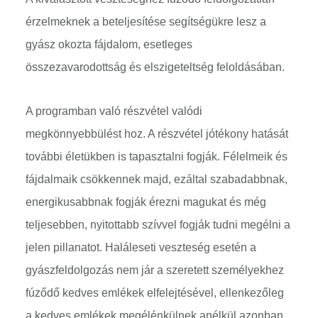
érzelmeknek a beteljesítése segítségükre lesz a
gyász okozta fájdalom, esetleges
összezavarodottság és elszigeteltség feloldásában.
A programban való részvétel valódi
megkönnyebbülést hoz. A részvétel jótékony hatását
további életükben is tapasztalni fogják. Félelmeik és
fájdalmaik csökkennek majd, ezáltal szabadabbnak,
energikusabbnak fogják érezni magukat és még
teljesebben, nyitottabb szívvel fogják tudni megélni a
jelen pillanatot. Haláleseti veszteség esetén a
gyászfeldolgozás nem jár a szeretett személyekhez
fúződő kedves emlékek elfelejtésével, ellenkezőleg
a kedves emlékek megélénkülnek anélkül azonban,