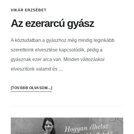
VIKÁR ERZSÉBET
Az ezerarcú gyász
A köztudatban a gyászhoz még mindig leginkább
szeretteink elvesztése kapcsolódik, pedig a
gyásznak ezer arca van. Minden változáskor
elveszítünk valamit és …
ABOUT
[TOVÁBB OLVASOM...]
AZ
EZERARCÚ
GYÁSZ