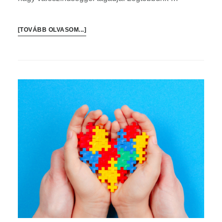
ABOUT
[TOVÁBB OLVASOM...]
ALKOHOLIZMUS
ÉS
MÁS
FÜGGŐSÉGEK
A
FELDOLGOZATLAN
VESZTESÉGEK
TÜKRÉBEN