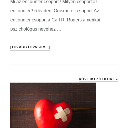
Mi az encounter csoport? Milyen csoport az
encounter? Röviden: Önismereti csoport. Az
encounter csoport a Carl R. Rogers amerikai
pszichológus nevéhez …
ABOUT
[TOVÁBB OLVASOM...]
MIT
TANULTAM
AZ
ENCOUNTER
KÖVETKEZŐ OLDAL »
CSOPORTOKBAN?
Elsődleges
oldalsáv